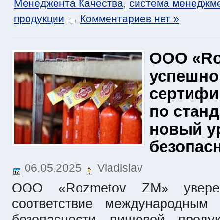
Менеджента Качества
,
система менеджме
продукции
Комментариев нет »
ООО «Ro
успешно
сертифи
по станд
новый у
безопас
06.05.2025
Vladislav
ООО «Rozmetov ZM» уверен
соответствие международным
безопасности пищевой проду