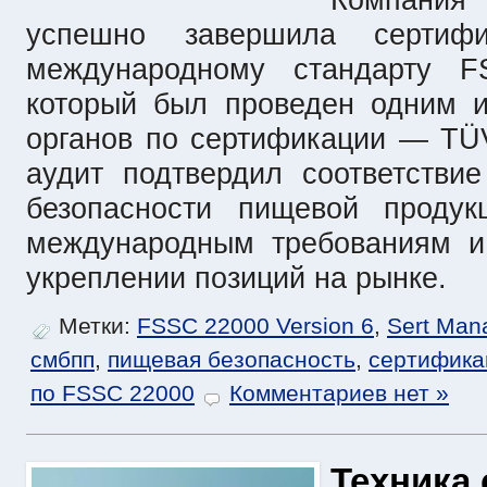
Компания
успешно завершила сертиф
международному стандарту FS
который был проведен одним и
органов по сертификации — TÜV
аудит подтвердил соответстви
безопасности пищевой продук
международным требованиям и
укреплении позиций на рынке.
Метки:
FSSC 22000 Version 6
,
Sert Man
смбпп
,
пищевая безопасность
,
сертифика
по FSSC 22000
Комментариев нет »
Техника