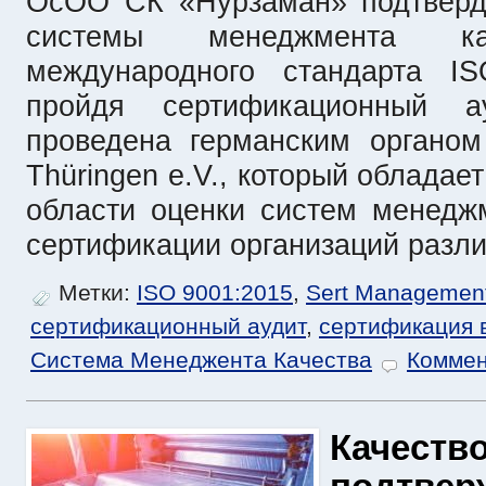
ОсОО СК «Нурзаман» подтверди
системы менеджмента кач
международного стандарта IS
пройдя сертификационный а
проведена германским органо
Thüringen e.V., который обладае
области оценки систем менедж
сертификации организаций разли
Метки:
ISO 9001:2015
,
Sert Managemen
сертификационный аудит
,
сертификация в
Система Менеджента Качества
Коммен
Качество