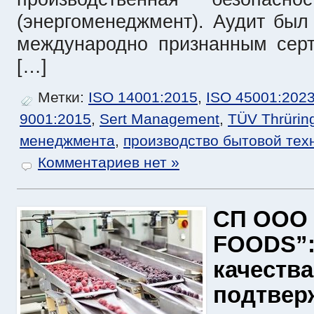
(энергоменеджмент). Аудит был
международно признанным сер
[…]
Метки:
ISO 14001:2015
,
ISO 45001:202
9001:2015
,
Sert Management
,
TÜV Thrürin
менеджмента
,
производство бытовой тех
Комментариев нет »
СП ООО 
FOODS”:
качества
подтвер