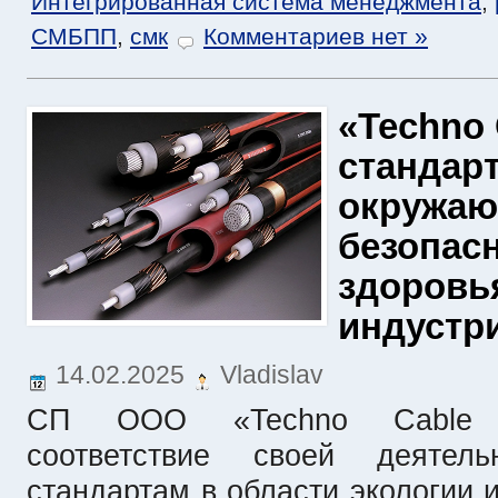
Интегрированная система менеджмента
,
СМБПП
,
смк
Комментариев нет »
«Techno 
стандар
окружаю
безопасн
здоровь
индустр
14.02.2025
Vladislav
СП ООО «Techno Cable G
соответствие своей деятел
стандартам в области экологии 