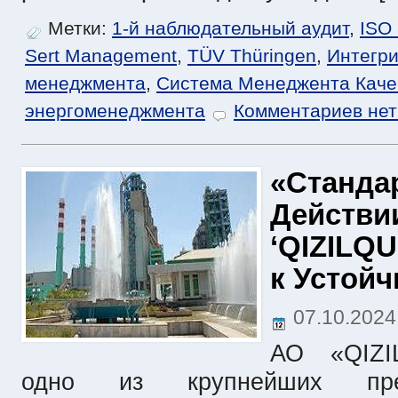
Метки:
1-й наблюдательный аудит
,
ISO
Sert Management
,
TÜV Thüringen
,
Интегр
менеджмента
,
Система Менеджента Каче
энергоменеджмента
Комментариев нет
«Станда
Действи
‘QIZILQ
к Устой
07.10.202
АО «QIZ
одно из крупнейших пред