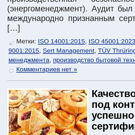
(энергоменеджмент). Аудит был
международно признанным сер
[…]
Метки:
ISO 14001:2015
,
ISO 45001:202
9001:2015
,
Sert Management
,
TÜV Thrürin
менеджмента
,
производство бытовой тех
Комментариев нет »
Качество
под кон
успешно
сертифи