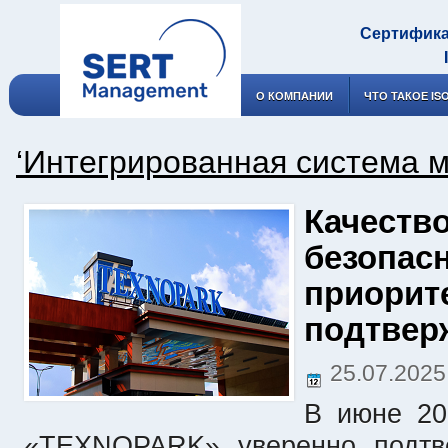
Сертифика
О КОМПАНИИ
ЧТО ТАКОЕ IS
‘Интегрированная система 
Качество
безопас
приорит
подтвер
25.07.202
В июне 20
«TEXNOPARK» уверенно подтве