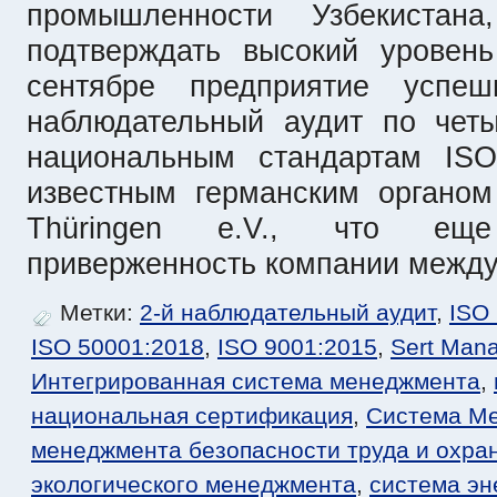
промышленности Узбекистана
подтверждать высокий уровень
сентябре предприятие успе
наблюдательный аудит по чет
национальным стандартам ISO
известным германским органо
Thüringen e.V., что еще
приверженность компании межд
Метки:
2-й наблюдательный аудит
,
ISO
ISO 50001:2018
,
ISO 9001:2015
,
Sert Man
Интегрированная система менеджмента
,
национальная сертификация
,
Система Ме
менеджмента безопасности труда и охра
экологического менеджмента
,
система э