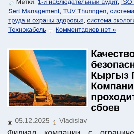
Метки:
1-й наблюдательный аудит
,
ISO
Sert Management
,
TÜV Thüringen
,
систем
труда и охраны здоровья
,
система эколог
Технокабель
Комментариев нет »
Качество
безопасн
Кыргыз 
Компани
проходит
сбоев
05.12.2025
Vladislav
Филиал компании с ограничен