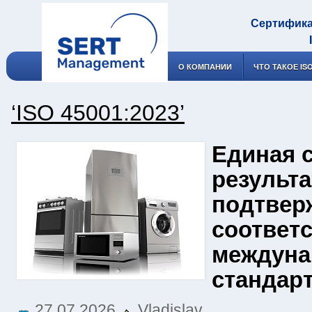
Сертифика
О КОМПАНИИ
ЧТО ТАКОЕ IS
‘ISO 45001:2023’
Единая 
результ
подтвер
соответ
междун
стандар
27.07.2026
Vladislav