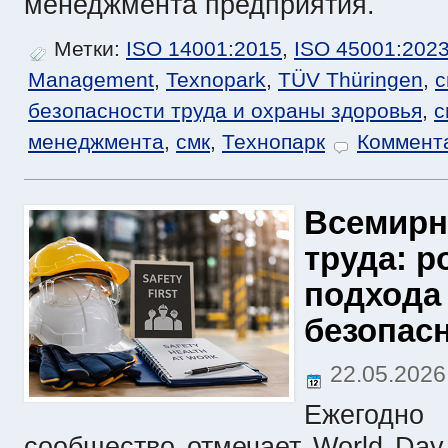
менеджмента предприятия.
Метки:
ISO 14001:2015
,
ISO 45001:202
Management
,
Texnopark
,
TÜV Thüringen
,
с
безопасности труда и охраны здоровья
,
с
менеджмента
,
смк
,
Технопарк
Коммента
Всемирн
труда: р
подхода
безопас
22.05.202
Ежегодно
сообщество отмечает World Day f