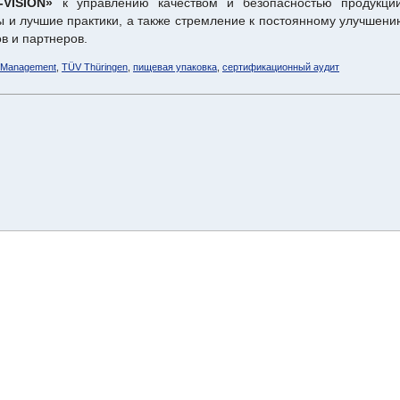
VISION»
к управлению качеством и безопасностью продукции
 и лучшие практики, а также стремление к постоянному улучшени
в и партнеров.
 Management
,
TÜV Thüringen
,
пищевая упаковка
,
сертификационный аудит