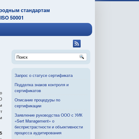
ародным стандартам
 ISO 50001
Запрос о статусе сертификата
Подделка знаков контроля и
сертификатов
о
O
Описание процедуры по
м
сертификации
ет
Заявление руководства ООО с УИК
м
«Sert Management» о
беспристрастности и объективности
процесса аудитирования
5