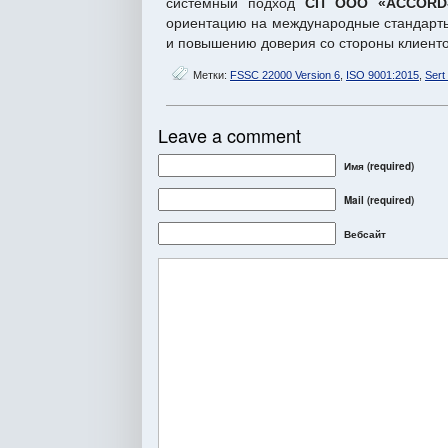
системный подход
СП ООО «ACCORD-
ориентацию на международные стандарты
и повышению доверия со стороны клиенто
Метки:
FSSC 22000 Version 6
,
ISO 9001:2015
,
Sert
Leave a comment
Имя (required)
Mail
(required)
Вебсайт