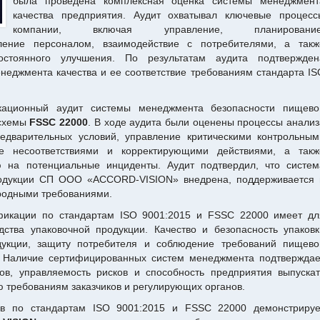
была проведена комплексная оценка системы менеджмент
качества предприятия. Аудит охватывал ключевые процесс
компании, включая управление, планирование
вление персоналом, взаимодействие с потребителями, а такж
стоянного улучшения. По результатам аудита подтвержден
неджмента качества и ее соответствие требованиям стандарта IS
ационный аудит системы менеджмента безопасности пищево
 схемы
FSSC 22000
. В ходе аудита были оценены процессы анализ
едварительных условий, управление критическими контрольным
ие несоответствиями и корректирующими действиями, а такж
ю на потенциальные инциденты. Аудит подтвердил, что систем
одукции СП ООО «ACCORD-VISION» внедрена, поддерживается 
ародными требованиями.
фикации по стандартам ISO 9001:2015 и FSSC 22000 имеет дл
ства упаковочной продукции. Качество и безопасность упаковк
укции, защиту потребителя и соблюдение требований пищево
к. Наличие сертифицированных систем менеджмента подтверждае
ов, управляемость рисков и способность предприятия выпускат
 требованиям заказчиков и регулирующих органов.
ов по стандартам ISO 9001:2015 и FSSC 22000 демонстрируе