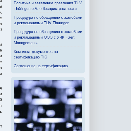
а
Политика и заявление правления TÜV
ы
Thüringen e.V. о беспристрастности
,
Процедура по обращению с жалобами
е
и рекламациями TÜV Thüringen
а
O
Процедура по обращению с жалобами
и рекламациями ООО с УИК «Sert
Management»
й
а
Комплект документов на
и
сертификацию TIC
е
Соглашение на сертификацию
а
и
я
и
й
т
ь
т