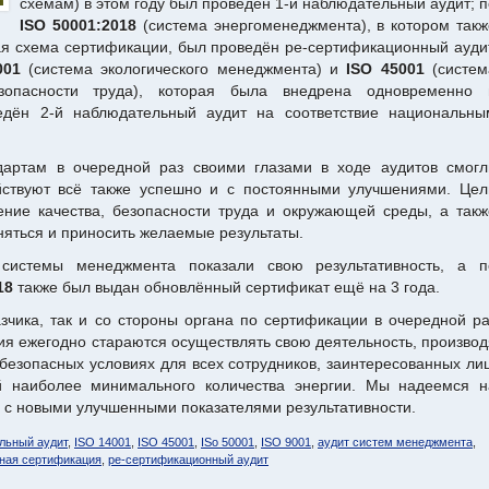
схемам) в этом году был проведён 1-й наблюдательный аудит; п
ISO 50001:2018
(система энергоменеджмента), в котором такж
я схема сертификации, был проведён ре-сертификационный аудит
001
(система экологического менеджмента) и
ISO 45001
(систем
опасности труда), которая была внедрена одновременно 
едён 2-й наблюдательный аудит на соответствие национальны
дартам в очередной раз своими глазами в ходе аудитов смогл
йствуют всё также успешно и с постоянными улучшениями. Цел
ние качества, безопасности труда и окружающей среды, а такж
яться и приносить желаемые результаты.
системы менеджмента показали свою результативность, а п
18
также был выдан обновлённый сертификат ещё на 3 года.
зчика, так и со стороны органа по сертификации в очередной ра
ия ежегодно стараются осуществлять свою деятельность, производ
безопасных условиях для всех сотрудников, заинтересованных лиц
й наиболее минимального количества энергии. Мы надеемся н
 с новыми улучшенными показателями результативности.
льный аудит
,
ISO 14001
,
ISO 45001
,
ISo 50001
,
ISO 9001
,
аудит систем менеджмента
,
ная сертификация
,
ре-сертификационный аудит