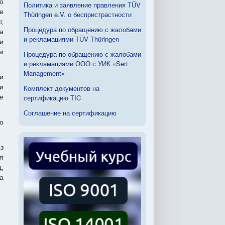
о
Политика и заявление правления TÜV
е
Thüringen e.V. о беспристрастности
,
Процедура по обращению с жалобами
а
и рекламациями TÜV Thüringen
и
м
Процедура по обращению с жалобами
и рекламациями ООО с УИК «Sert
Management»
и
и
Комплект документов на
е
сертификацию TIC
Соглашение на сертификацию
о
з
я
,
а