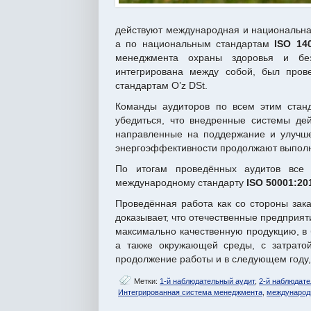
действуют международная и национальна
а по национальным стандартам
ISO 14
менеджмента охраны здоровья и без
интегрирована между собой, был пров
стандартам O’z DSt.
Команды аудиторов по всем этим стан
убедиться, что внедренные системы де
направленные на поддержание и улучше
энергоэффективности продолжают выполн
По итогам проведённых аудитов все 
международному стандарту
ISO 50001:20
Проведённая работа как со стороны зака
доказывает, что отечественные предприят
максимально качественную продукцию, в 
а также окружающей среды, с затрато
продолжение работы и в следующем году,
Метки:
1-й наблюдательный аудит
,
2-й наблюдате
Интегрированная система менеджмента
,
международ