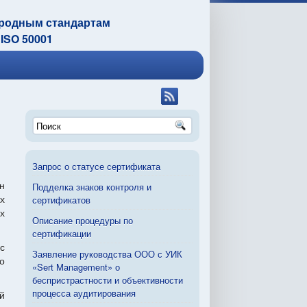
ародным стандартам
 ISO 50001
Запрос о статусе сертификата
н
Подделка знаков контроля и
сертификатов
х
х
Описание процедуры по
сертификации
с
Заявление руководства ООО с УИК
о
«Sert Management» о
беспристрастности и объективности
процесса аудитирования
й