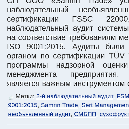
СП ООО «Samrin Trade» ус
наблюдательный необъявле
сертификации FSSC 2200
наблюдательный аудит системы
на соответствие требованиям м
ISO 9001:2015. Аудиты были 
органом по сертификации TÜV T
программы надзорной оценк
менеджмента предприятия.
является важным инструментом 
Метки:
2-й наблюдательный аудит
,
FS
9001:2015
,
Samrin Trade
,
Sert Managemen
необъявленный аудит
,
СМБПП
,
сухофрук