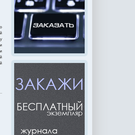
о
й
у
и
и
й
й