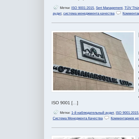
Метки:
ISO 9001:2015
,
Sert Management
,
TÜV Thür
аудит
,
система менеджмента качества
Комментар
ISO 9001 […]
Метки:
1-й наблюдательный аудит
,
ISO 9001:2015
Система Менеджента Качества
Комментариев не