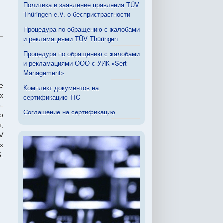
Политика и заявление правления TÜV
Thüringen e.V. о беспристрастности
Процедура по обращению с жалобами
и рекламациями TÜV Thüringen
Процедура по обращению с жалобами
и рекламациями ООО с УИК «Sert
Management»
е
Комплект документов на
х
сертификацию TIC
-
Соглашение на сертификацию
о
,
V
х
.