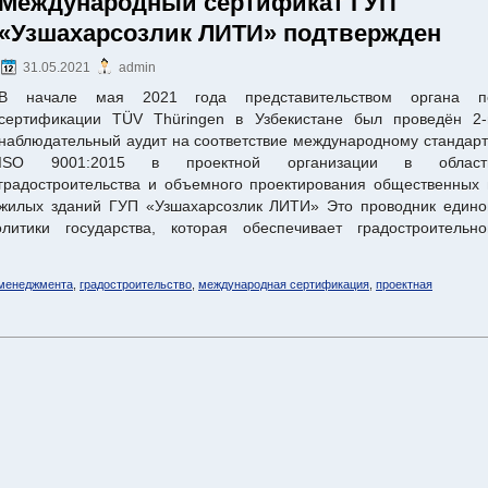
Международный сертификат ГУП
«Узшахарсозлик ЛИТИ» подтвержден
31.05.2021
admin
В начале мая 2021 года представительством органа п
сертификации TÜV Thüringen в Узбекистане был проведён 2-
наблюдательный аудит на соответствие международному стандарт
ISO 9001:2015 в проектной организации в област
градостроительства и объемного проектирования общественных 
жилых зданий ГУП «Узшахарсозлик ЛИТИ» Это проводник едино
итики государства, которая обеспечивает градостроительно
 менеджмента
,
градостроительство
,
международная сертификация
,
проектная