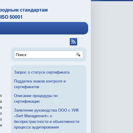
ародным стандартам
 ISO 50001
Запрос о статусе сертификата
Подделка знаков контроля и
сертификатов
Описание процедуры по
о
сертификации
а
а
Заявление руководства ООО с УИК
о
«Sert Management» о
о
беспристрастности и объективности
и
процесса аудитирования