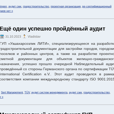
ingen
,
аудит смк
,
градостроительство
,
проектная организация
,
ре-сертификационный
иев нет »
Ещё один успешно пройдённый аудит
31.10.2023
Vladislav
ГУП «Узшахарсозлик ЛИТИ», специализирующееся на разработк
градостроительной документации для застройки городов, городски
поселков и районных центров, а также на разработке проектно
сметной документации для объектов жилищно-гражданског
назначения, успешно прошло очередной Наблюдательный аудит
проведённый со стороны Германского органа по сертификации TÜ
International Certification e.V.. Этот аудит проводился в рамка
соответствия компании международному стандарту ISO 9001:2015
,
Sert Management
,
TÜV
,
аудит систем менеджмента
,
аудит смк
,
градостроительство
,
т »