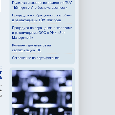
Политика и заявление правления TÜV
Thüringen e.V. о беспристрастности
Процедура по обращению с жалобами
и рекламациями TÜV Thüringen
Процедура по обращению с жалобами
и рекламациями ООО с УИК «Sert
Management»
Комплект документов на
сертификацию TIC
Соглашение на сертификацию
:
т
а
-
а
м