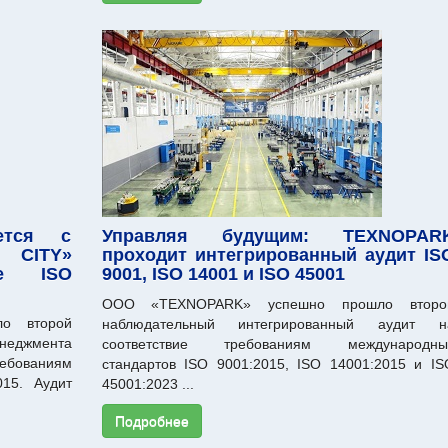
ается с
Управляя будущим: TEXNOPAR
 CITY»
проходит интегрированный аудит IS
ие ISO
9001, ISO 14001 и ISO 45001
ООО «TEXNOPARK» успешно прошло второ
о второй
наблюдательный интегрированный аудит н
неджмента
соответствие требованиям международны
бованиям
стандартов ISO 9001:2015, ISO 14001:2015 и IS
015. Аудит
45001:2023 ...
Подробнее