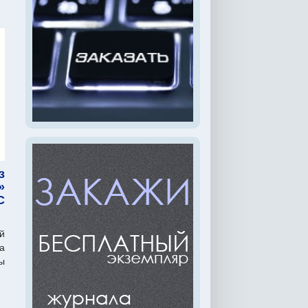
з
»
C
й
а
ы