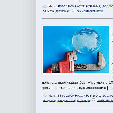
Метки:
FSSC 22000
,
HACCP
,
IATF 16949
,
ISO 140
день стандартизации
Комментариев нет »
день стандартизации был учрежден в 19
целью повышения осведомленности о […]
Метки:
FSSC 22000
,
HACCP
,
IATF 16949
,
ISO 140
межднародный день стандартизации
Комментарие