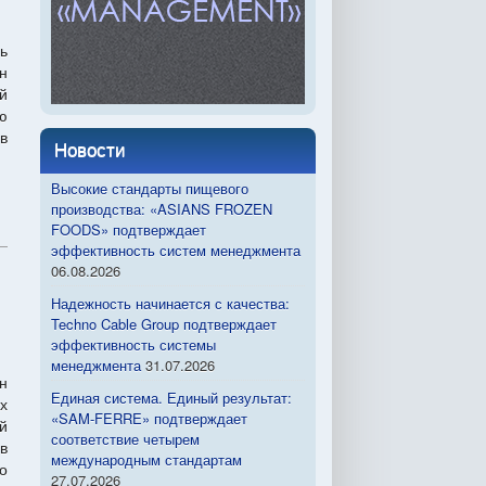
ь
н
й
ю
в
Новости
Высокие стандарты пищевого
производства: «ASIANS FROZEN
FOODS» подтверждает
эффективность систем менеджмента
06.08.2026
Надежность начинается с качества:
Techno Cable Group подтверждает
эффективность системы
менеджмента
31.07.2026
н
Единая система. Единый результат:
х
«SAM-FERRE» подтверждает
й
соответствие четырем
в
международным стандартам
о
27.07.2026