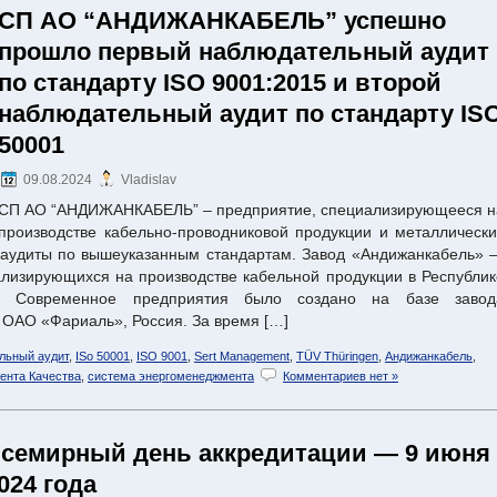
СП АО “АНДИЖАНКАБЕЛЬ” успешно
прошло первый наблюдательный аудит
по стандарту ISO 9001:2015 и второй
наблюдательный аудит по стандарту IS
50001
09.08.2024
Vladislav
СП АО “АНДИЖАНКАБЕЛЬ” – предприятие, специализирующееся н
производстве кабельно-проводниковой продукции и металлически
 аудиты по вышеуказанным стандартам. Завод «Андижанкабель» 
ализирующихся на производстве кабельной продукции в Республик
г. Современное предприятия было создано на базе завод
 ОАО «Фариаль», Россия. За время […]
льный аудит
,
ISo 50001
,
ISO 9001
,
Sert Management
,
TÜV Thüringen
,
Андижанкабель
,
ента Качества
,
система энергоменеджмента
Комментариев нет »
семирный день аккредитации — 9 июня
024 года