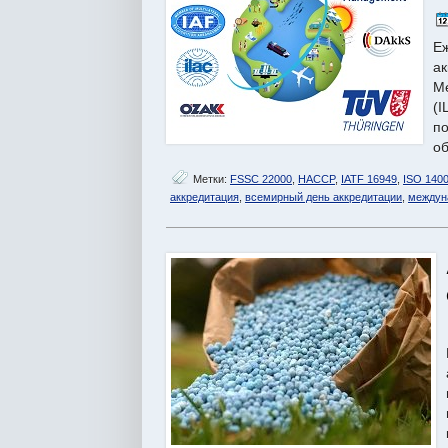
Е
а
М
(
п
об
Метки:
FSSC 22000
,
HACCP
,
IATF 16949
,
ISO 140
аккредитация
,
всемирный день аккредитации
,
междун