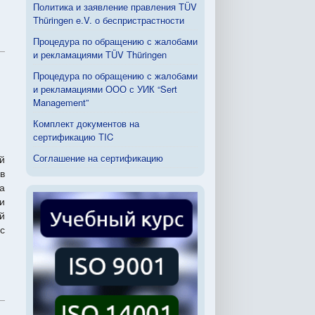
Политика и заявление правления TÜV
Thüringen e.V. о беспристрастности
Процедура по обращению с жалобами
и рекламациями TÜV Thüringen
Процедура по обращению с жалобами
и рекламациями ООО с УИК “Sert
Management”
Комплект документов на
сертификацию TIC
Соглашение на сертификацию
й
в
а
и
й
с