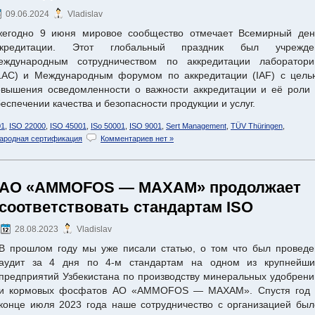
09.06.2024
Vladislav
жегодно 9 июня мировое сообщество отмечает Всемирный ден
ккредитации. Этот глобальный праздник был учрежде
еждународным сотрудничеством по аккредитации лаборатори
ILAC) и Международным форумом по аккредитации (IAF) с цель
овышения осведомленности о важности аккредитации и её роли 
еспечении качества и безопасности продукции и услуг.
01
,
ISO 22000
,
ISO 45001
,
ISo 50001
,
ISO 9001
,
Sert Management
,
TÜV Thüringen
,
ародная сертификация
Комментариев нет »
АО «АMMOFOS — MAXAM» продолжает
соответствовать стандартам ISO
28.08.2023
Vladislav
В прошлом году мы уже писали статью, о том что был проведе
аудит за 4 дня по 4-м стандартам на одном из крупнейши
предприятий Узбекистана по производству минеральных удобрени
и кормовых фосфатов АО «АMMOFOS — MAXAM». Спустя год 
конце июля 2023 года наше сотрудничество с организацией был