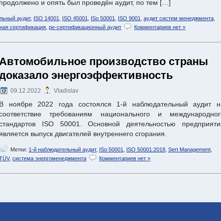
продолжено и опять был проведён аудит, по тем […]
льный аудит
,
ISO 14001
,
ISO 45001
,
ISo 50001
,
ISO 9001
,
аудит систем менеджмента
,
ная сертификация
,
ре-сертификационный аудит
Комментариев нет »
Автомобильное производство страны
доказало энергоэффективность
09.12.2022
Vladislav
В ноябре 2022 года состоялся 1-й наблюдательный аудит н
соответствие требованиям национального и международног
стандартов ISO 50001. Основной деятельностью предприяти
является выпуск двигателей внутреннего сгорания.
Метки:
1-й наблюдательный аудит
,
ISo 50001
,
ISO 50001:2018
,
Sert Management
,
TÜV
,
система энергоменеджмента
Комментариев нет »