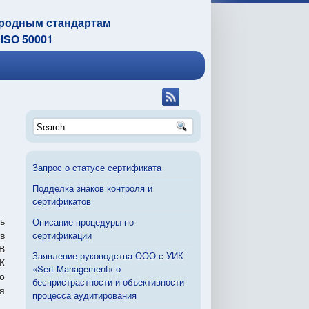
ародным стандартам
 ISO 50001
Запрос о статусе сертификата
Подделка знаков контроля и
сертификатов
Описание процедуры по
ь
сертификации
в
В
Заявление руководства ООО с УИК
К
«Sert Management» о
о
беспристрастности и объективности
я
процесса аудитирования