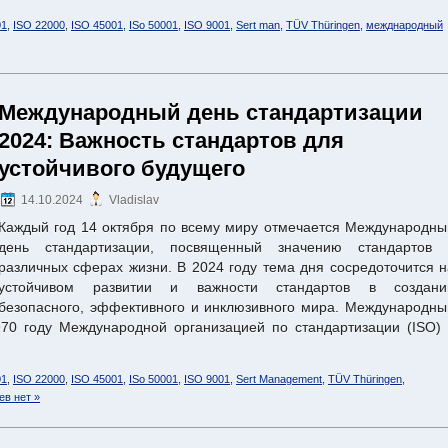
01
,
ISO 22000
,
ISO 45001
,
ISo 50001
,
ISO 9001
,
Sert man
,
TÜV Thüringen
,
межднародный
Международный день стандартизации
2024: Важность стандартов для
устойчивого будущего
14.10.2024
Vladislav
Каждый год 14 октября по всему миру отмечается Международны
день стандартизации, посвященный значению стандартов 
различных сферах жизни. В 2024 году тема дня сосредоточится н
устойчивом развитии и важности стандартов в создани
безопасного, эффективного и инклюзивного мира. Международны
70 году Международной организацией по стандартизации (ISO) 
01
,
ISO 22000
,
ISO 45001
,
ISo 50001
,
ISO 9001
,
Sert Management
,
TÜV Thüringen
,
в нет »