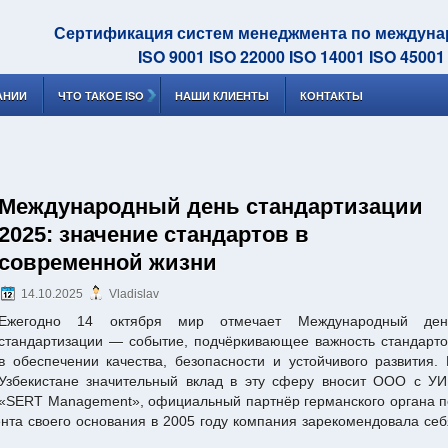
Сертификация систем менеджмента по междун
ISO 9001 ISO 22000 ISO 14001 ISO 45001
АНИИ
ЧТО ТАКОЕ ISO
НАШИ КЛИЕНТЫ
КОНТАКТЫ
Международный день стандартизации
2025: значение стандартов в
современной жизни
14.10.2025
Vladislav
Ежегодно 14 октября мир отмечает Международный ден
стандартизации — событие, подчёркивающее важность стандарто
в обеспечении качества, безопасности и устойчивого развития. 
Узбекистане значительный вклад в эту сферу вносит ООО с УИ
«SERT Management», официальный партнёр германского органа п
нта своего основания в 2005 году компания зарекомендовала себ