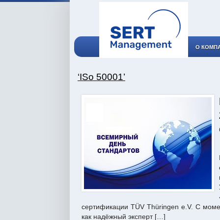
О КОМП
‘ISo 50001’
сертификации TÜV Thüringen e.V. С моме
как надёжный эксперт […]