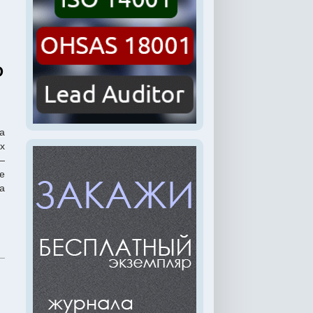
O
а
х
—
е
а