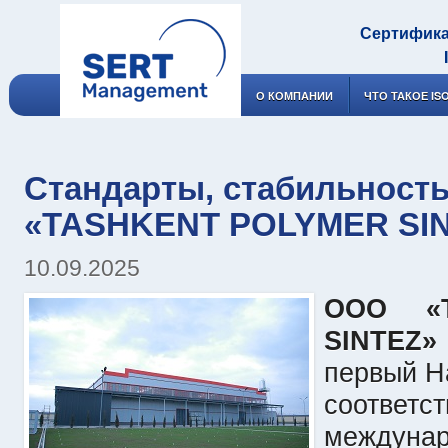
Сертифика
О КОМПАНИИ
ЧТО ТАКОЕ IS
Стандарты, стабильность,
«TASHKENT POLYMER SI
10.09.2025
ООО «
SINTEZ»
первый Н
соотве
междуна